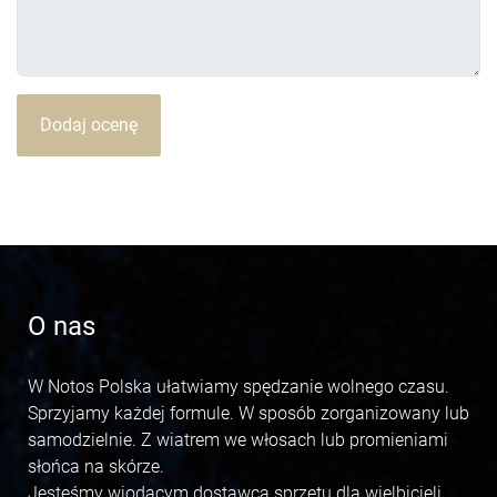
Dodaj ocenę
O nas
W Notos Polska ułatwiamy spędzanie wolnego czasu.
Sprzyjamy każdej formule. W sposób zorganizowany lub
samodzielnie. Z wiatrem we włosach lub promieniami
słońca na skórze.
Jesteśmy wiodącym dostawcą sprzętu dla wielbicieli