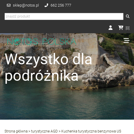
sklep@notos.pl
662 256 777
[
0
]
KORFU, OLD FORTRESS
Wszystko dla
podróżnika
Strona główna
>
turystyczne AGD
> Kuchenka turystyczna benzynowa US