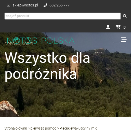
sklep@notos.pl
662 256 777
[
0
]
GRECJA, KORFU
Wszystko dla
podróżnika
Strona główna
>
pierwsza pomoc
> Plecak ewakuacyjny midi