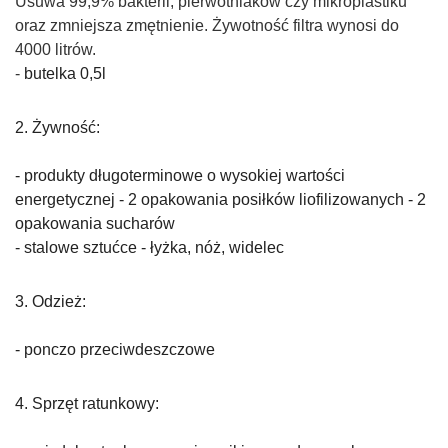
Usuwa 99,9% bakterii, pierwotniaków czy mikroplastiku
oraz zmniejsza zmętnienie. Żywotność filtra wynosi do
4000 litrów.
-
butelka 0,5l
2. Żywność:
- produkty długoterminowe o wysokiej wartości
energetycznej - 2 opakowania posiłków liofilizowanych -
2
opakowania sucharów
-
stalowe sztućce - łyżka, nóż, widelec
3. Odzież:
- ponczo przeciwdeszczowe
4. Sprzęt ratunkowy: