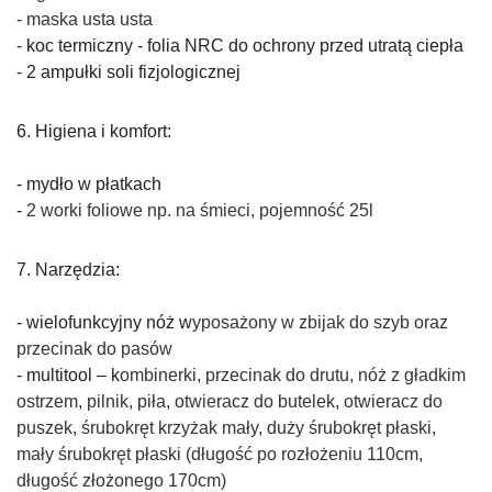
-
maska usta usta
-
koc termiczny - folia NRC do ochrony przed utratą ciepła
-
2 ampułki soli fizjologicznej
6. Higiena i komfort:
- mydło w płatkach
-
2 worki foliowe np. na śmieci, pojemność 25l
7. Narzędzia:
- wielofunkcyjny nóż w
yposażony w zbijak do szyb oraz
przecinak do pasów
-
multitool – k
ombinerki, przecinak do drutu, nóż z gładkim
ostrzem, pilnik, piła, otwieracz do butelek, otwieracz do
puszek, śrubokręt krzyżak mały, duży śrubokręt płaski,
mały śrubokręt płaski (długość po rozłożeniu 110cm,
długość złożonego 170cm)