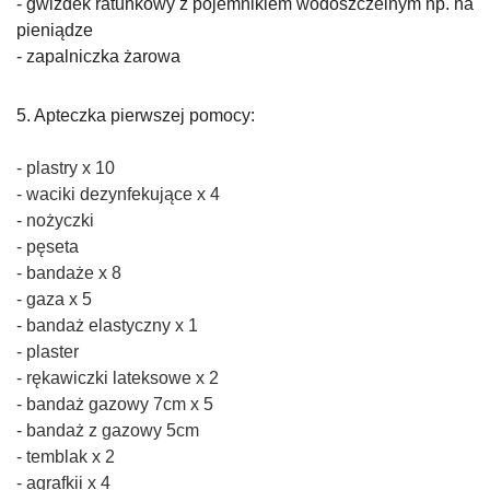
- gwizdek ratunkowy z pojemnikiem wodoszczelnym np. na
pieniądze
-
zapalniczka żarowa
5. Apteczka pierwszej pomocy:
- plastry x 10
- waciki dezynfekujące x 4
-
nożyczki
-
pęseta
-
bandaże x 8
-
gaza x 5
-
bandaż elastyczny x 1
-
plaster
-
rękawiczki lateksowe x 2
-
bandaż gazowy 7cm x 5
-
bandaż z gazowy 5cm
-
temblak x 2
-
agrafkii x 4