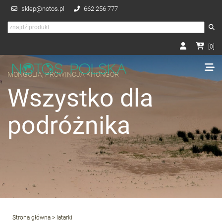
sklep@notos.pl
662 256 777
[
0
]
MONGOLIA, PROWINCJA KHONGOR
Wszystko dla
podróżnika
Strona główna
> latarki