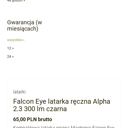
48 godzin »
Gwarancja (w
miesiącach)
wszystkie »
12 »
24 »
latarki
Falcon Eye latarka ręczna Alpha
2.3 300 lm czarna
65,00 PLN brutto
Kompaktowa latarka ręczna Mactronic Falcon Eye