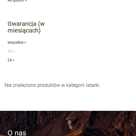
48 godzin »
Gwarancja (w
miesiącach)
wszystkie »
12 »
24 »
Nie znaleziono produktów w kategorii latarki.
O nas