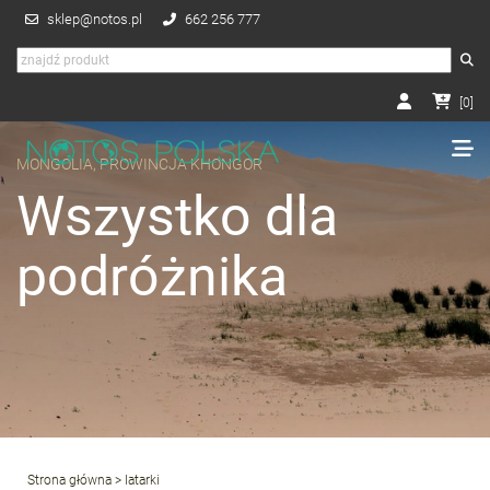
sklep@notos.pl
662 256 777
[
0
]
MONGOLIA, PROWINCJA KHONGOR
Wszystko dla
podróżnika
Strona główna
> latarki