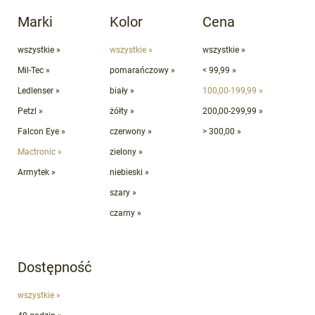
Marki
Kolor
Cena
wszystkie »
wszystkie »
wszystkie »
Mil-Tec »
pomarańczowy »
< 99,99 »
Ledlenser »
biały »
100,00-199,99 »
Petzl »
żółty »
200,00-299,99 »
Falcon Eye »
czerwony »
> 300,00 »
Mactronic »
zielony »
Armytek »
niebieski »
szary »
czarny »
Dostępność
wszystkie »