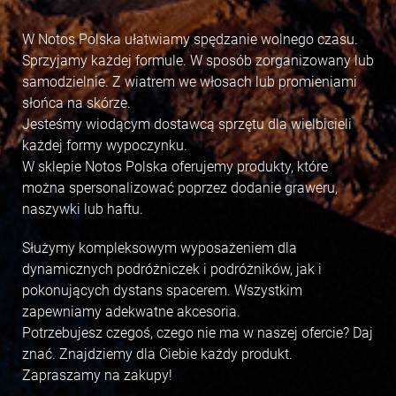
W Notos Polska ułatwiamy spędzanie wolnego czasu.
Sprzyjamy każdej formule. W sposób zorganizowany lub
samodzielnie. Z wiatrem we włosach lub promieniami
słońca na skórze.
Jesteśmy wiodącym dostawcą sprzętu dla wielbicieli
każdej formy wypoczynku.
W sklepie Notos Polska oferujemy produkty, które
można spersonalizować poprzez dodanie graweru,
naszywki lub haftu.
Służymy kompleksowym wyposażeniem dla
dynamicznych podróżniczek i podróżników, jak i
pokonujących dystans spacerem. Wszystkim
zapewniamy adekwatne akcesoria.
Potrzebujesz czegoś, czego nie ma w naszej ofercie? Daj
znać. Znajdziemy dla Ciebie każdy produkt.
Zapraszamy na zakupy!