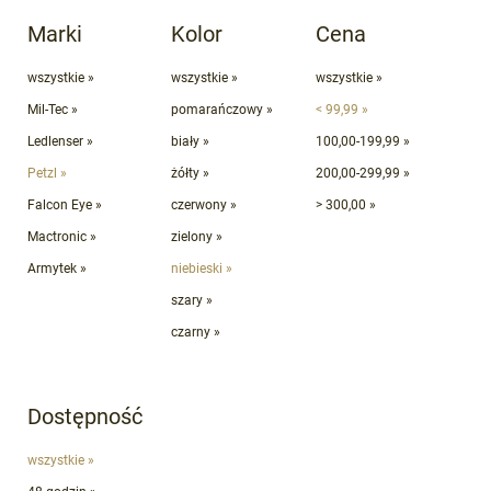
Marki
Kolor
Cena
wszystkie »
wszystkie »
wszystkie »
Mil-Tec »
pomarańczowy »
< 99,99 »
Ledlenser »
biały »
100,00-199,99 »
Petzl »
żółty »
200,00-299,99 »
Falcon Eye »
czerwony »
> 300,00 »
Mactronic »
zielony »
Armytek »
niebieski »
szary »
czarny »
Dostępność
wszystkie »