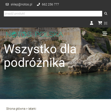
sklep@notos.pl
662 256 777
[
0
]
KORFU, OLD FORTRESS
Wszystko dla
podróżnika
Strona główna
> latarki