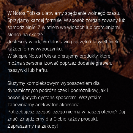
W Notos Polska ułatwiamy spędzanie wolnego czasu.
Sprzyjamy każdej formule. W sposób zorganizowany lub
samodzielnie. Z wiatrem we włosach lub promieniami
słońca na skórze.
Jesteśmy wiodącym dostawcą sprzętu dla wielbicieli
każdej formy wypoczynku.
W sklepie Notos Polska oferujemy produkty, które
można spersonalizować poprzez dodanie graweru,
naszywki lub haftu.
Służymy kompleksowym wyposażeniem dla
dynamicznych podróżniczek i podróżników, jak i
pokonujących dystans spacerem. Wszystkim
zapewniamy adekwatne akcesoria.
Potrzebujesz czegoś, czego nie ma w naszej ofercie? Daj
znać. Znajdziemy dla Ciebie każdy produkt.
Zapraszamy na zakupy!