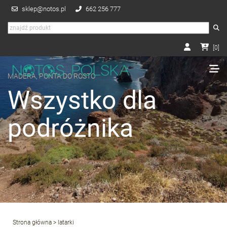
sklep@notos.pl
662 256 777
[
0
]
MADERA, PONTA DO ROSTO
Wszystko dla
podróżnika
Strona główna
> latarki