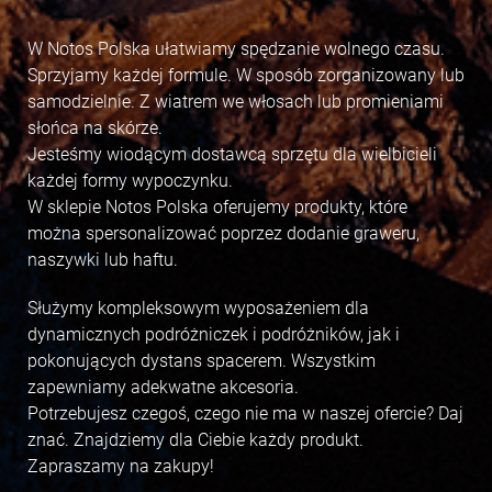
W Notos Polska ułatwiamy spędzanie wolnego czasu.
Sprzyjamy każdej formule. W sposób zorganizowany lub
samodzielnie. Z wiatrem we włosach lub promieniami
słońca na skórze.
Jesteśmy wiodącym dostawcą sprzętu dla wielbicieli
każdej formy wypoczynku.
W sklepie Notos Polska oferujemy produkty, które
można spersonalizować poprzez dodanie graweru,
naszywki lub haftu.
Służymy kompleksowym wyposażeniem dla
dynamicznych podróżniczek i podróżników, jak i
pokonujących dystans spacerem. Wszystkim
zapewniamy adekwatne akcesoria.
Potrzebujesz czegoś, czego nie ma w naszej ofercie? Daj
znać. Znajdziemy dla Ciebie każdy produkt.
Zapraszamy na zakupy!