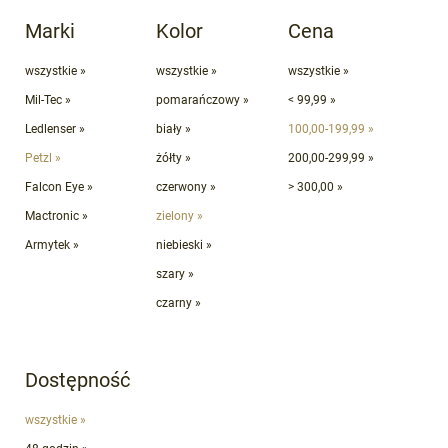
Marki
Kolor
Cena
wszystkie »
wszystkie »
wszystkie »
Mil-Tec »
pomarańczowy »
< 99,99 »
Ledlenser »
biały »
100,00-199,99 »
Petzl »
żółty »
200,00-299,99 »
Falcon Eye »
czerwony »
> 300,00 »
Mactronic »
zielony »
Armytek »
niebieski »
szary »
czarny »
Dostępność
wszystkie »