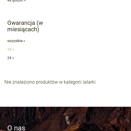
48 godzin »
Gwarancja (w
miesiącach)
wszystkie »
12 »
24 »
Nie znaleziono produktów w kategorii latarki.
O nas