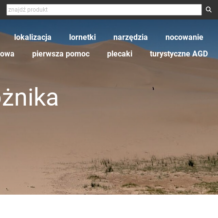
lokalizacja
lornetki
narzędzia
nocowanie
zowa
pierwsza pomoc
plecaki
turystyczne AGD
óżnika