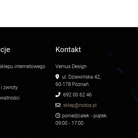
cje
Kontakt
sklepu internetowego
Vernus Design
ul. Dziewińska 42,
60-178 Poznań
i zwroty
692 00 62 46
ywatności
sklep@notos.pl
poniedziałek - piątek:
09:00 - 17:00