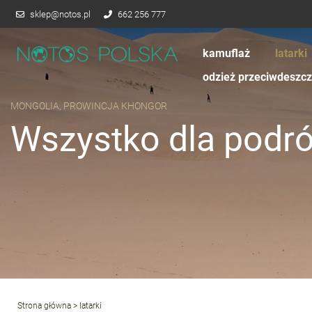
sklep@notos.pl
662 256 777
kamuflaż
latarki
odzież przeciwdeszc
MONGOLIA, PROWINCJA KHONGOR
Wszystko dla podr
Strona główna
> latarki