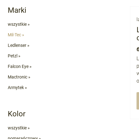
Marki
l
wszystkie »
Mil-Tec »
Ledlenser »
Petzl »
L
p
Falcon Eye »
Mactronic »
o
Armytek »
Kolor
wszystkie »
pomarańczowy »